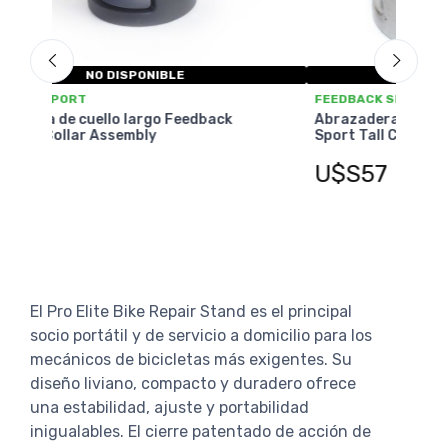
NO DISPONIBLE
FEE
FEEDBACK SPORT
Abr
Abrazadera de cuello largo Feedback
Sport Tall Collar Assey
U$
U$S57
El Pro Elite Bike Repair Stand es el principal
socio portátil y de servicio a domicilio para los
mecánicos de bicicletas más exigentes. Su
diseño liviano, compacto y duradero ofrece
una estabilidad, ajuste y portabilidad
inigualables. El cierre patentado de acción de