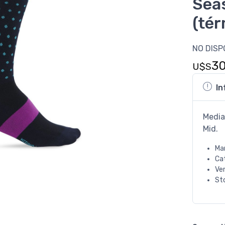
Sea
(tér
NO DISP
3
U$S
In
Media
Mid.
Ma
Ca
Ve
St