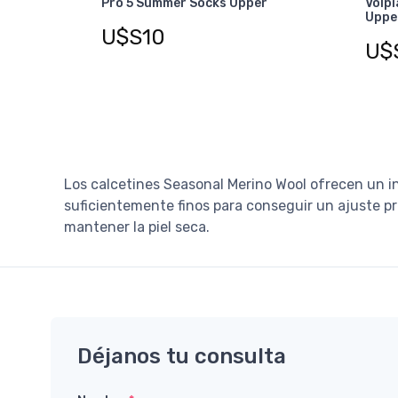
Pro 5 Summer Socks Upper
Volp
Uppe
U$S10
U$
Los calcetines Seasonal Merino Wool ofrecen un in
suficientemente finos para conseguir un ajuste pre
mantener la piel seca.
Déjanos tu consulta