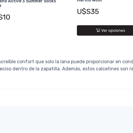
Merino Wool
iano Active 3 Summer Socks
r
U$S35
S10
Ver opciones
creíble confort que solo la lana puede proporcionar en cond
ciso dentro de la zapatilla. Además, estos calcetines son r