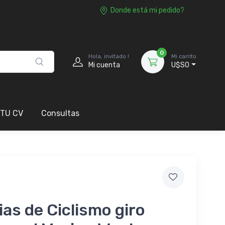
Donde está mi pedido?
0
Hola, invitado !
Mi carrito
Mi cuenta
U$S0
 TU CV
Consultas
as de Ciclismo giro