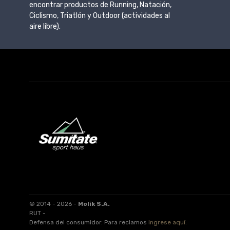
encontrar productos de Running, Natación,
Ciclismo, Triatlón y Outdoor (actividades al
aire libre).
© 2014 - 2026 -
Molik S.A.
RUT -
Defensa del consumidor. Para reclamos
ingrese aquí
.