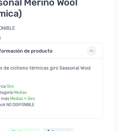
sonal Merino Wool
mica)
ONIBLE
0
formación de producto
s de ciclismo térmicas giro Seasonal Wool
rca
Giro
tegoría
Medias
r más
Medias + Giro
ock
NO DISPONIBLE