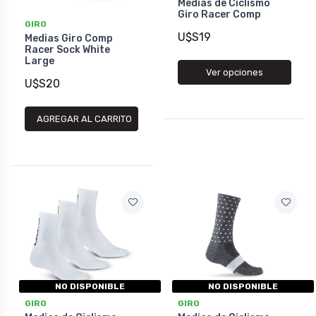
Medias de Ciclismo
Giro Racer Comp
GIRO
U$S19
Medias Giro Comp
Racer Sock White
Large
Ver opciones
U$S20
AGREGAR AL CARRITO
NO DISPONIBLE
NO DISPONIBLE
GIRO
GIRO