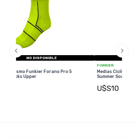
NO DISPONIBLE
GI
FUNKIER
Me
5
Medias Ciclismo Funkier Volpiano Active 3
Summer Socks Upper
U
U$S10