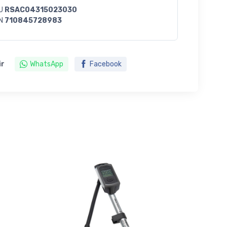
U
RSAC04315023030
N
710845728983
ir
WhatsApp
Facebook