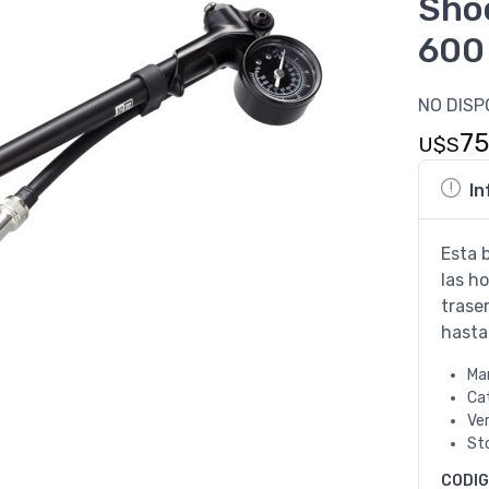
Sho
600
NO DISP
75
U$S
In
Esta 
las h
trase
hasta
Ma
Ca
Ve
St
CODI