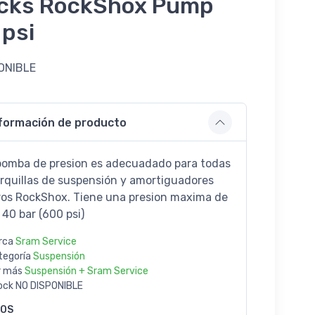
cks RockShox Pump
 psi
ONIBLE
formación de producto
bomba de presion es adecuadado para todas
orquillas de suspensión y amortiguadores
ros RockShox. Tiene una presion maxima de
 40 bar (600 psi)
rca
Sram Service
tegoría
Suspensión
r más
Suspensión + Sram Service
ock
NO DISPONIBLE
GOS