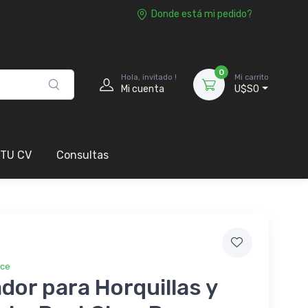
Donde está mi pedido?
0
Hola, invitado !
Mi carrito
Mi cuenta
U$S0
 TU CV
Consultas
ice
ador para Horquillas y