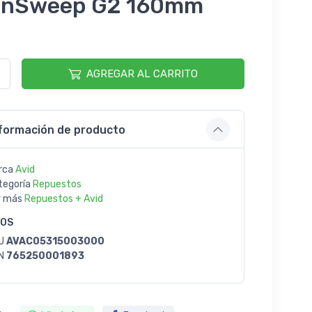
anSweep G2 160mm
9
AGREGAR AL CARRITO
formación de producto
rca
Avid
tegoría
Repuestos
r más
Repuestos + Avid
GOS
U
AVAC05315003000
N
765250001893