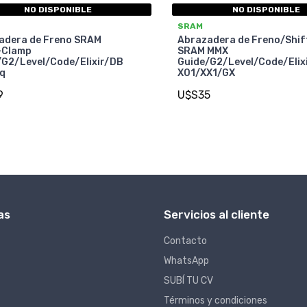
NO DISPONIBLE
NO DISPONIBLE
SRAM
adera de Freno SRAM
Abrazadera de Freno/Shif
-Clamp
SRAM MMX
/G2/Level/Code/Elixir/DB
Guide/G2/Level/Code/Elix
zq
X01/XX1/GX
9
U$S35
as
Servicios al cliente
Contacto
WhatsApp
SUBÍ TU CV
Términos y condiciones