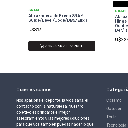
SRAM
SRAM
Abrazadera de Freno SRAM
Abraz
Guide/Level/Code/DB5/Elixir
Hinge
Guide
U$S13
Der/I
U$S2
AGREGAR AL CARRITO
Quienes somos
Categorí
Nos apasiona el deporte, la vida sana, el
Ciclismo
contacto con la naturaleza. Nuestro
Outdoor
objetivo es brindarte el mejor
Thule
asesoramiento y las mejores soluciones
para que vos también puedas hacer lo que
Tecnología