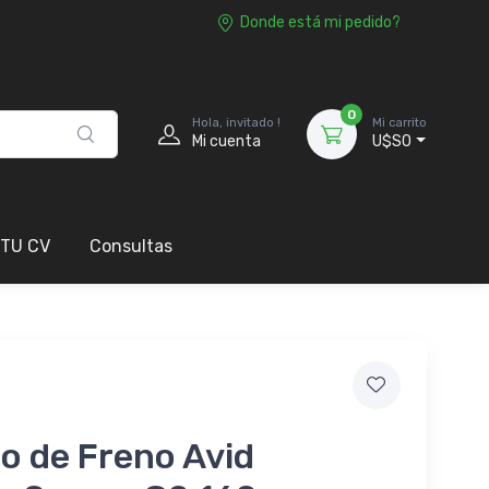
Donde está mi pedido?
0
Hola, invitado !
Mi carrito
Mi cuenta
U$S0
 TU CV
Consultas
o de Freno Avid