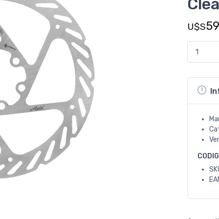
Cle
5
U$S
In
Ma
Ca
Ve
CODI
SK
EA