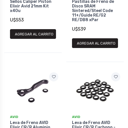
Sellos Caliper Piston
Pastillas de Freno de
Elixir Avid 21mm Kit
Disco SRAM
x40u
Sintered/Steel Code
11+/Guide RE/G2
U$S53
RE/DB8 xPar
U$S39
AGREGAR AL CARRITO
AGREGAR AL CARRITO
AVID
AVID
Leva de Freno AVID
Leva de Freno AVID
Elixir CR/R Aluminio
Elixir CR/R Carbono -