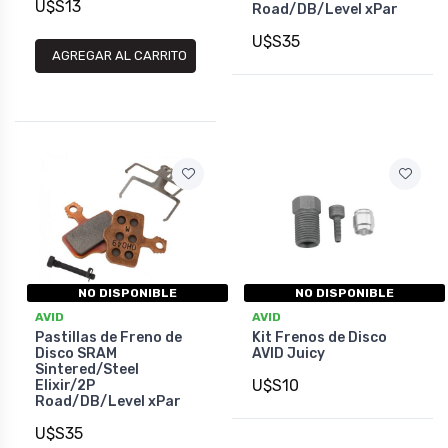
U$S13
Road/DB/Level xPar
U$S35
AGREGAR AL CARRITO
NO DISPONIBLE
NO DISPONIBLE
AVID
AVID
Pastillas de Freno de
Kit Frenos de Disco
Disco SRAM
AVID Juicy
Sintered/Steel
U$S10
Elixir/2P
Road/DB/Level xPar
U$S35