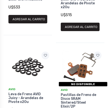
Arandelas de Pivote
U$S33
x20u
U$S15
AGREGAR AL CARRITO
AGREGAR AL CARRITO
NO DISPONIBLE
AVID
AVID
Leva de Freno AVID
Pastillas de Freno de
Juicy - Arandelas de
Disco SRAM
Pivote x20u
Sintered/Steel
Elixir/2P