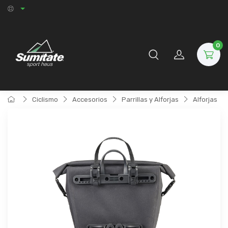
0
Ciclismo
Accesorios
Parrillas y Alforjas
Alforjas