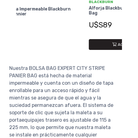
BLACKBURN
BLA
Alforja Blackburn Local Grocery Pannier
Alfo
rn
Bag
Pann
U$S89
U$
AGREGAR AL CARRITO
Nuestra BOLSA BAG EXPERT CITY STRIPE
PANIER BAG está hecha de material
impermeable y cuenta con un diseño de tapa
enrollable para un acceso rápido y fácil
mientras se asegura de que el agua y la
suciedad permanezcan afuera. El sistema de
soporte de clic que sujeta la maleta a su
portaequipajes trasero es ajustable de 115 a
225 mm, lo que permite que nuestra maleta
se instale en prácticamente cualquier