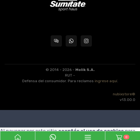
© 2014 - 2026 -
Molik S.A.
RUT -
Defensa del consumidor. Para reclamos
ingrese aquí
.
nubixstore®
v13.00.0
Al navegar por este sitio
aceptás el uso de cookies
para
0
agilizar tu experiencia de compra.
ENTENDIDO