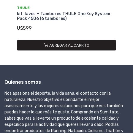
THULE
T
r
kit llaves + Tambores THULE One Key System
Ki
Pack 4506 (6 tambores)
Pa
U$S99
U
AGREGAR AL CARRITO
Quienes somos
Nos apasiona el deporte, la vida sana, el contacto con la
naturaleza. Nuestro objetivo es brindarte el mejor
asesoramiento y las mejores soluciones para que vos también
puedas hacer lo que más te gusta. Comprando en Sumitate,
sabes que vas a llevarte un producto de excelente calidad y
específico para la actividad que queres llevar a cabo. Podrás
encontrar productos de Running, Natación, Ciclismo, Triatlón y