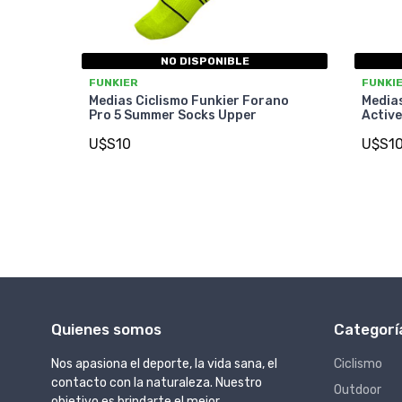
NO DISPONIBLE
FUNKIER
FUNKI
Medias Ciclismo Funkier Forano
Medias
Pro 5 Summer Socks Upper
Activ
U$S10
U$S1
Quienes somos
Categorí
Nos apasiona el deporte, la vida sana, el
Ciclismo
contacto con la naturaleza. Nuestro
Outdoor
objetivo es brindarte el mejor