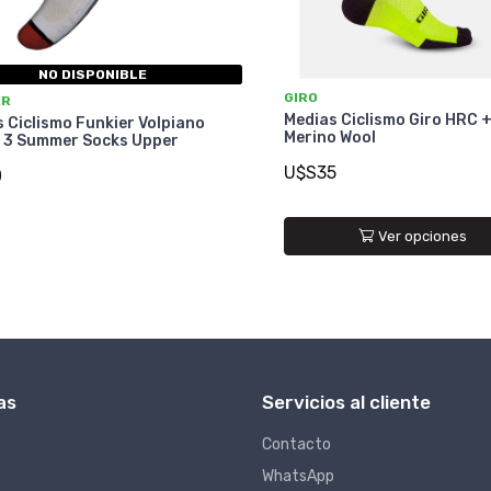
NO DISPONIBLE
GIRO
ER
Medias Ciclismo Giro HRC 
 Ciclismo Funkier Volpiano
Merino Wool
e 3 Summer Socks Upper
U$S35
0
Ver opciones
as
Servicios al cliente
Contacto
WhatsApp