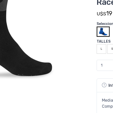
Rac
19
U$S
Seleccio
TALLES
L
S
In
Media
Comp 