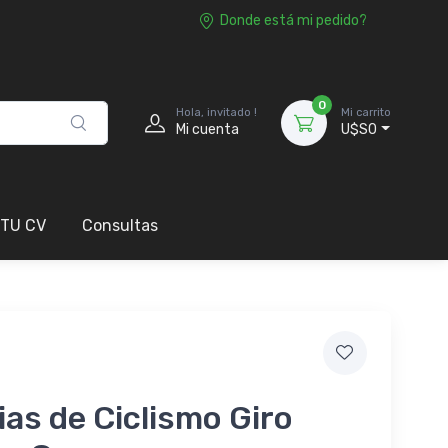
Donde está mi pedido?
0
Hola, invitado !
Mi carrito
Mi cuenta
U$S0
 TU CV
Consultas
as de Ciclismo Giro