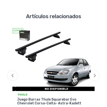
Artículos relacionados
COMBO
COMBO
NO DISPONIBLE
THULE
THU
ack
Juego Barras Thule Squarebar Evo
Jueg
Chevrolet Corsa-Celta- Astra-Kadett
Fies