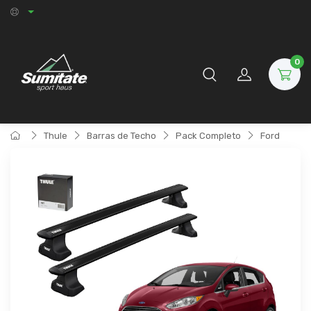
0
Thule
Barras de Techo
Pack Completo
Ford