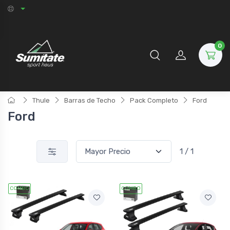
0
Thule
Barras de Techo
Pack Completo
Ford
Ford
1 / 1
COMBO
COMBO