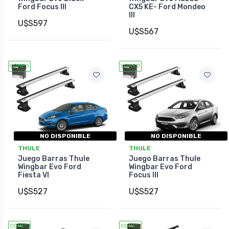
Ford Focus III
CX5 KE- Ford Mondeo
III
U$S597
U$S567
COMBO
COMBO
NO DISPONIBLE
NO DISPONIBLE
THULE
THULE
Juego Barras Thule
Juego Barras Thule
Wingbar Evo Ford
Wingbar Evo Ford
Fiesta VI
Focus III
U$S527
U$S527
COMBO
COMBO