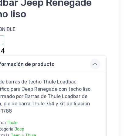
dbar Jeep Renegade
o liso
ONIBLE
44
formación de producto
de barras de techo Thule Loadbar,
ifico para Jeep Renegade con techo liso,
rmado por Barras de Thule Loadbar de
 pie de barra Thule 754 y kit de fijación
 1788
rca
Thule
tegoría
Jeep
r más
Jeep + Thule