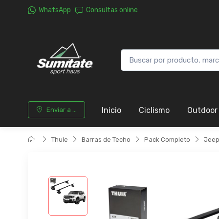
WhatsApp
Consultas online
Inicio
Ciclismo
Outdoor
Enviar a ...
Thule
Barras de Techo
Pack Completo
Jee