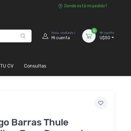
Donde está mi pedido?
0
Hola, invitado !
Mi carrito
Mi cuenta
U$S0
 TU CV
Consultas
go Barras Thule