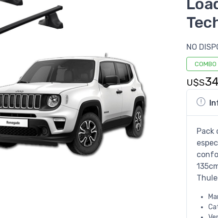
Loa
Tech
NO DISP
COMBO
3
U$S
In
Pack 
espec
confo
135cm,
Thule
Ma
Ca
Ve