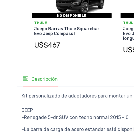
NO DISPONIBLE
THULE
THUL
Juego Barras Thule Squarebar
Jueg
Evo Jeep Compass II
Evo 
longu
U$S467
U$
Descripción
Kit personalizado de adaptadores para montar un 
JEEP
-Renegade 5-dr SUV con techo normal 2015 - 0
-La barra de carga de acero estándar está disponi