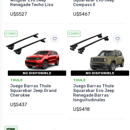
Wingbar Evo Jeep
Squarebar Evo Jeep
Renegade Techo Liso
Compass II
U$S527
U$S467
COMBO
COMBO
NO DISPONIBLE
NO DISPONIBLE
THULE
THULE
Juego Barras Thule
Juego Barras Thule
Squarebar Jeep Grand
Squarebar Evo Jeep
Cherokee
Renegade Barras
longuitudinales
U$S437
U$S418
COMBO