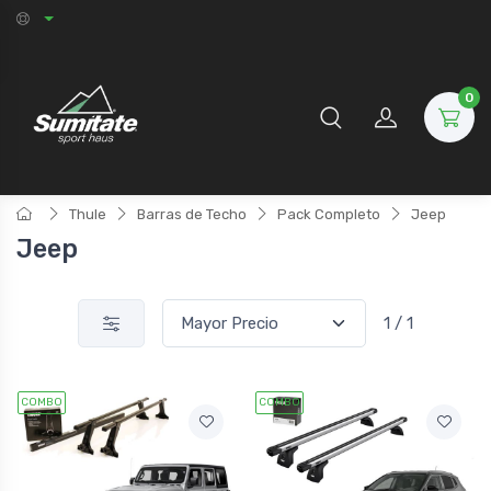
0
Thule
Barras de Techo
Pack Completo
Jeep
Jeep
1 / 1
COMBO
COMBO