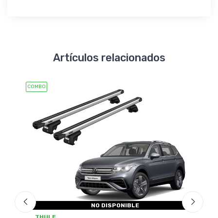
Artículos relacionados
COMBO
COMBO
NO DISPONIBLE
THU
THULE