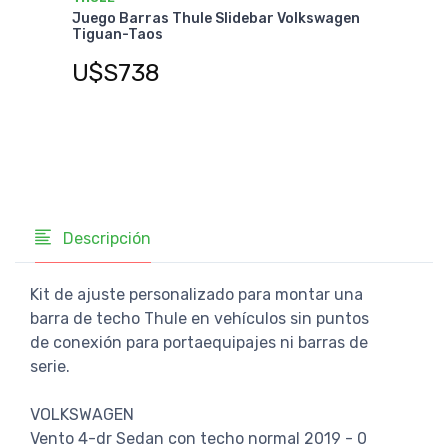
Jueg
gen
Juego Barras Thule Slidebar Volkswagen
Volk
Tiguan-Taos
Save
U$S738
U$
Descripción
Kit de ajuste personalizado para montar una
barra de techo Thule en vehículos sin puntos
de conexión para portaequipajes ni barras de
serie.
VOLKSWAGEN
Vento 4-dr Sedan con techo normal 2019 - 0