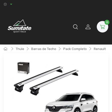
0
Thule
Barras de Techo
Pack Completo
Renault