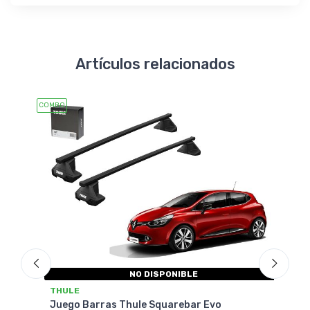
Artículos relacionados
COMBO
COMBO
NO DISPONIBLE
THULE
THU
Juego Barras Thule Squarebar Evo
Jueg