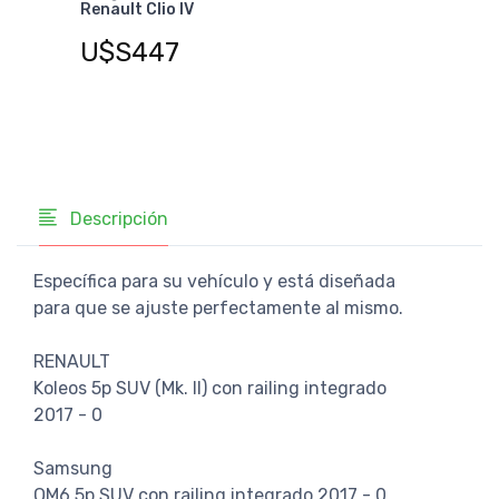
Renault Clio IV
Ren
U$S447
U$
Descripción
Específica para su vehículo y está diseñada
para que se ajuste perfectamente al mismo.
RENAULT
Koleos 5p SUV (Mk. II) con railing integrado
2017 - 0
Samsung
QM6 5p SUV con railing integrado 2017 - 0