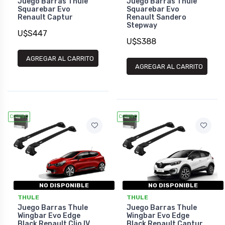
Juego Barras Thule
Juego Barras Thule
Squarebar Evo
Squarebar Evo
Renault Captur
Renault Sandero
Stepway
U$S447
U$S388
AGREGAR AL CARRITO
AGREGAR AL CARRITO
COMBO
COMBO
NO DISPONIBLE
NO DISPONIBLE
THULE
THULE
Juego Barras Thule
Juego Barras Thule
Wingbar Evo Edge
Wingbar Evo Edge
Black Renault Clio IV
Black Renault Captur