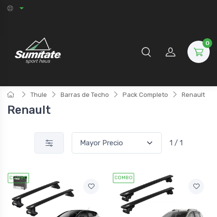
0
Thule
Barras de Techo
Pack Completo
Renault
Renault
1 / 1
COMBO
COMBO