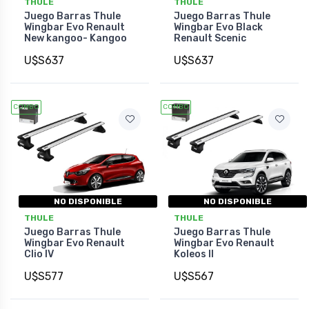
THULE
THULE
Juego Barras Thule
Juego Barras Thule
Wingbar Evo Renault
Wingbar Evo Black
New kangoo- Kangoo
Renault Scenic
U$S637
U$S637
COMBO
COMBO
NO DISPONIBLE
NO DISPONIBLE
THULE
THULE
Juego Barras Thule
Juego Barras Thule
Wingbar Evo Renault
Wingbar Evo Renault
Clio IV
Koleos II
U$S577
U$S567