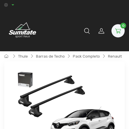
0
Thule
Barras de Techo
Pack Completo
Renault