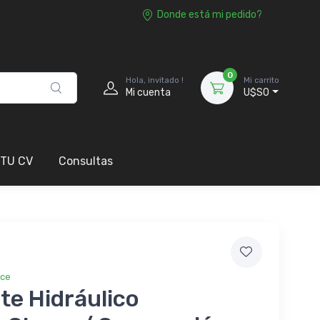
Donde está mi pedido?
0
Hola, invitado !
Mi carrito
Mi cuenta
U$S0
 TU CV
Consultas
ice
te Hidráulico