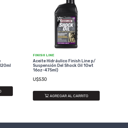
FINISH LINE
e
Aceite Hidráulico Finish Line p/
 120ml
Suspensión Del Shock Oil 10wt
16oz-475ml)
U$S30
O
AGREGAR AL CARRITO