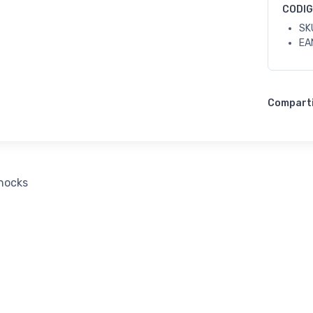
CODI
SK
EA
Compart
hocks