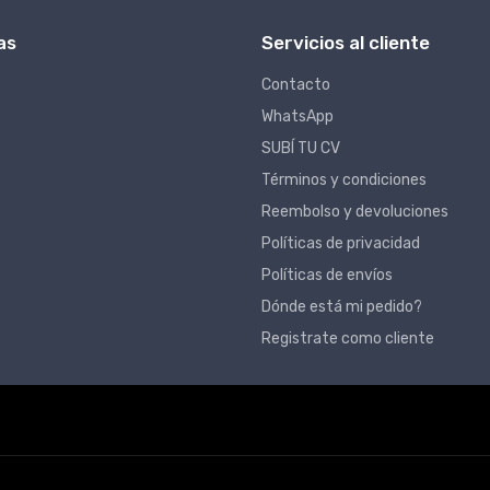
as
Servicios al cliente
Contacto
WhatsApp
SUBÍ TU CV
Términos y condiciones
Reembolso y devoluciones
Políticas de privacidad
Políticas de envíos
Dónde está mi pedido?
Registrate como cliente