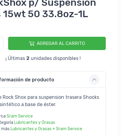
kShox p/ Suspensión
 15wt 50 33.8oz-1L
AGREGAR AL CARRITO
¡ Últimas
2
unidades disponibles !
formación de producto
e Rock Shox para suspension trasera Shocks
sintético a base de éster.
rca
Sram Service
tegoría
Lubricantes y Grasas
r más
Lubricantes y Grasas + Sram Service