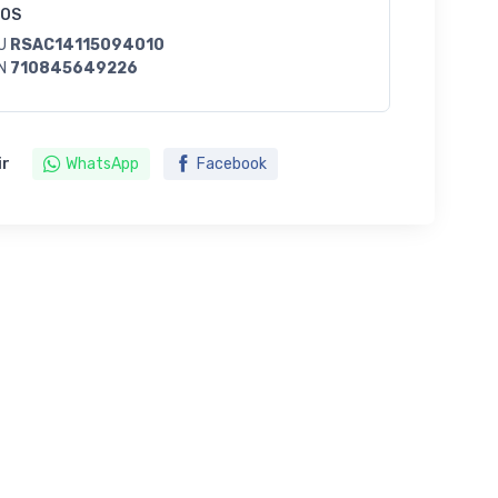
GOS
U
RSAC14115094010
N
710845649226
ir
WhatsApp
Facebook