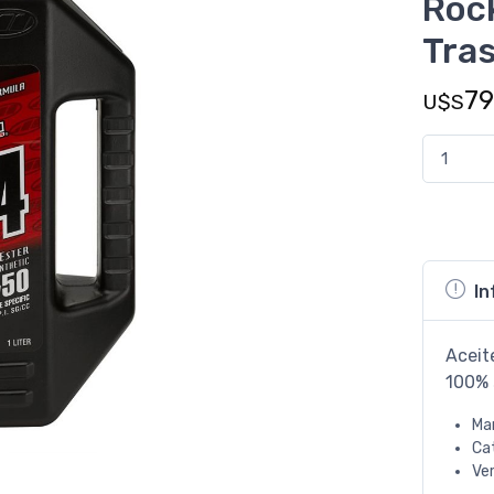
Roc
Tras
79
U$S
In
Aceit
100% 
Ma
Ca
Ve