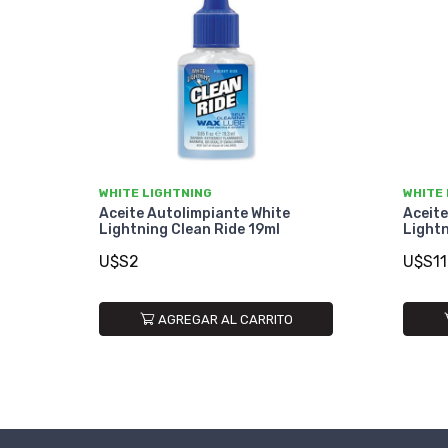
WHITE LIGHTNING
WHITE
Aceite Autolimpiante White
Aceite
Lightning Clean Ride 19ml
Lightn
U$S2
U$S11
AGREGAR AL CARRITO