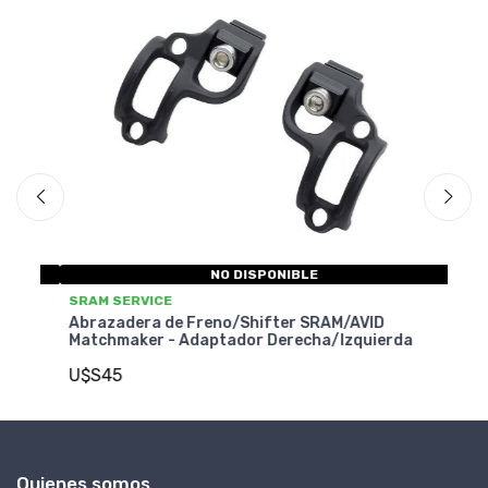
NO DISPONIBLE
SRAM SERVICE
SR
Abrazadera de Freno/Shifter SRAM/AVID
Ab
Matchmaker - Adaptador Derecha/Izquierda
Ma
U$S45
U
Quienes somos