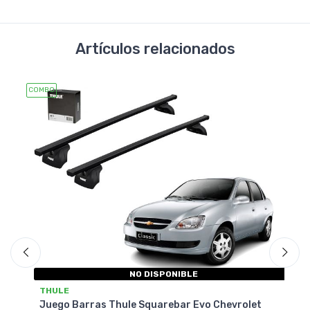
Artículos relacionados
COMBO
COMB
NO DISPONIBLE
T
THULE
t
Ju
Juego Barras Thule Squarebar Evo Chevrolet