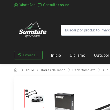
WhatsApp
Consultas online
Inicio
Ciclismo
Outdoor
Enviar a ...
Thule
Barras de Techo
Pack Completo
Audi