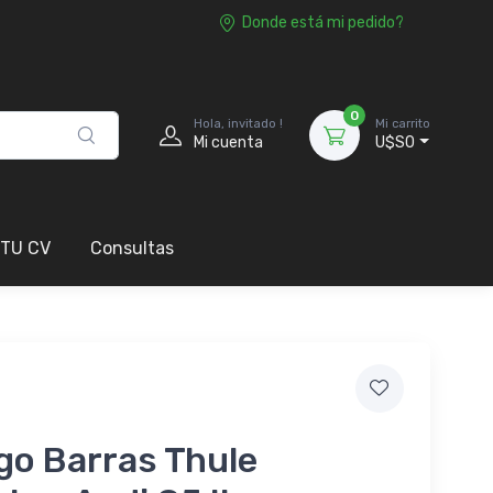
Donde está mi pedido?
0
Hola, invitado !
Mi carrito
Mi cuenta
U$S0
 TU CV
Consultas
go Barras Thule