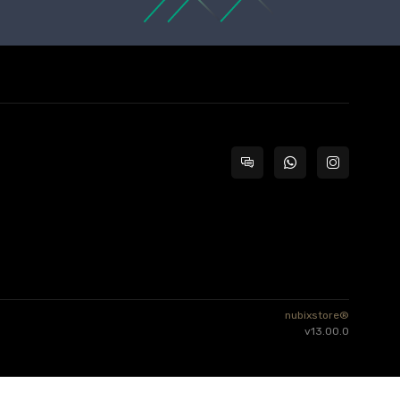
nubixstore®
v13.00.0