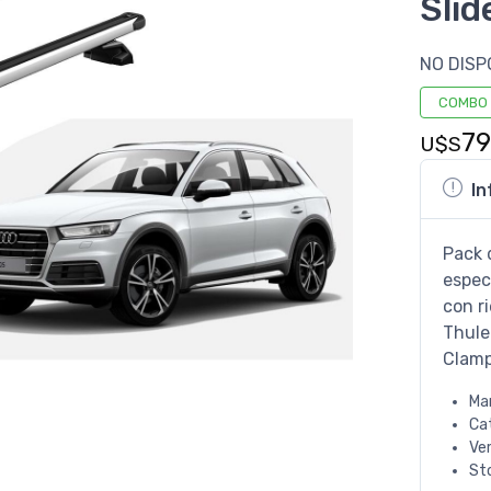
Slid
NO DISP
COMBO
79
U$S
In
Pack 
espec
con r
Thule
Clamp
Ma
Ca
Ve
St