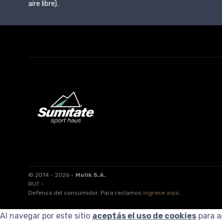
aire libre).
© 2014 - 2026 -
Molik S.A.
RUT -
Defensa del consumidor. Para reclamos
ingrese aquí
.
Al navegar por este sitio
aceptás el uso de cookies
para a