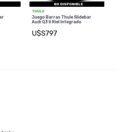
NO DISPONIBLE
THULE
ar
Juego Barras Thule Slidebar
Audi Q3 II Riel Integrado
U$S797