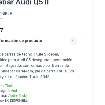
ebar Audi Q5 II
ONIBLE
7
formación de producto
de barras de techo Thule Slidebar,
ifico para Audi Q5 desegunda generación,
iel integrado, conformado por Barras de
 Slidebar de 144cm, pie de barra Thule Evo
 y kit de fijación Thule 6045
rca
Thule
tegoría
Audi
r más
Audi + Thule
ock
NO DISPONIBLE