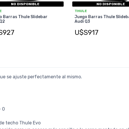
NO DISPONIBLE
NO DISPONIBLE
E
THULE
 Barras Thule Slidebar
Juego Barras Thule Slideb
 Q2
Audi Q3
S927
U$S917
 que se ajuste perfectamente al mismo.
- 0
 de techo Thule Evo