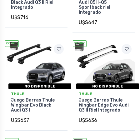
Black Audi Q3 II Riel
Audi Q5 II-Q5
Integrado
Sportback riel
integrado
U$S716
U$S647
COMBO
COMBO
NO DISPONIBLE
NO DISPONIBLE
THULE
THULE
Juego Barras Thule
Juego Barras Thule
Wingbar Evo Black
Wingbar Edge Evo Audi
Audi Q3 I
Q3 II Riel Integrado
U$S637
U$S636