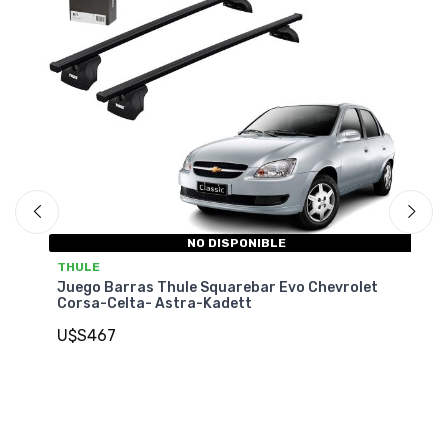
NO DISPONIBLE
T
THULE
t
Ju
Juego Barras Thule Squarebar Evo Chevrolet
Cr
Corsa-Celta- Astra-Kadett
U
U$S467