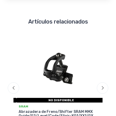
Artículos relacionados
LE
NO DISPONIBLE
SRAM SERVICE
er SRAM MMX
Abrazadera de Freno/Shifter SRAM/AVID
-X01/XX1/GX
Matchmaker - Adaptador