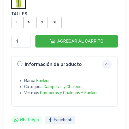
TALLES
L
M
S
XL
AGREGAR AL CARRITO
Información de producto
Marca
Funkier
Categoría
Camperas y Chalecos
Ver más
Camperas y Chalecos + Funkier
WhatsApp
Facebook