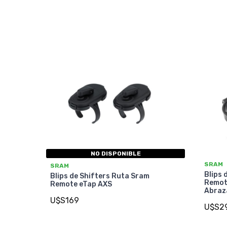
NO DISPONIBLE
SRAM
SRAM
Blips
Blips de Shifters Ruta Sram
Remot
Remote eTap AXS
Abraz
U$S169
U$S2