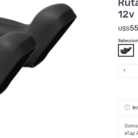
Rut
12v
5
U$S
Seleccio
In
Goma 
eTap 