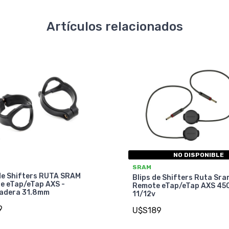
Artículos relacionados
NO DISPONIBLE
SRAM
 de Shifters RUTA SRAM
Blips de Shifters Ruta Sra
e eTap/eTap AXS -
Remote eTap/eTap AXS 4
adera 31.8mm
11/12v
9
U$S189