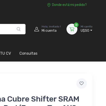
Donde está mi pedido?
0
Hola, invitado !
Mi carrito
Mi cuenta
U$S0
 TU CV
Consultas
a Cubre Shifter SRAM