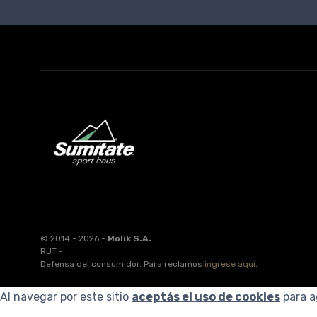
© 2014 - 2026 -
Molik S.A.
RUT -
Defensa del consumidor. Para reclamos
ingrese aquí
.
Al navegar por este sitio
aceptás el uso de cookies
para a