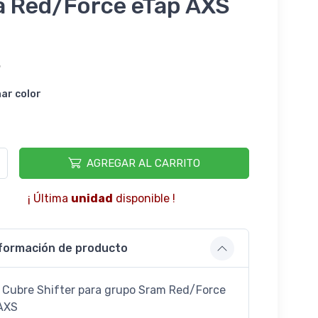
a Red/Force eTap AXS
5
nar color
AGREGAR AL CARRITO
¡ Última
unidad
disponible !
formación de producto
Cubre Shifter para grupo Sram Red/Force
AXS