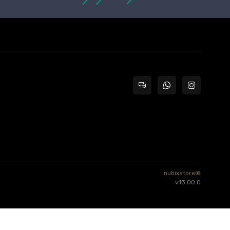
nubixstore®
v13.00.0