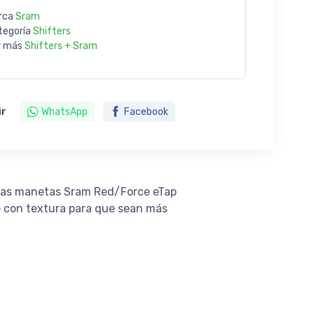
rca
Sram
tegoría
Shifters
r más
Shifters + Sram
ir
WhatsApp
Facebook
n las manetas Sram Red/Force eTap
e con textura para que sean más