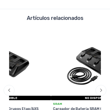
Artículos relacionados
NO DISPONIBLE
SR
SRAM
Du
Cargador de Batería SRAM Grupos Etap/AXS