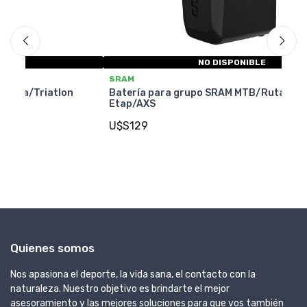
NO DISPONIBLE
SRAM
S
n
Batería para grupo SRAM MTB/Ruta/Triatlon
Ca
Etap/AXS
Si
U$S129
U
Quienes somos
Nos apasiona el deporte, la vida sana, el contacto con la
naturaleza. Nuestro objetivo es brindarte el mejor
asesoramiento y las mejores soluciones para que vos también