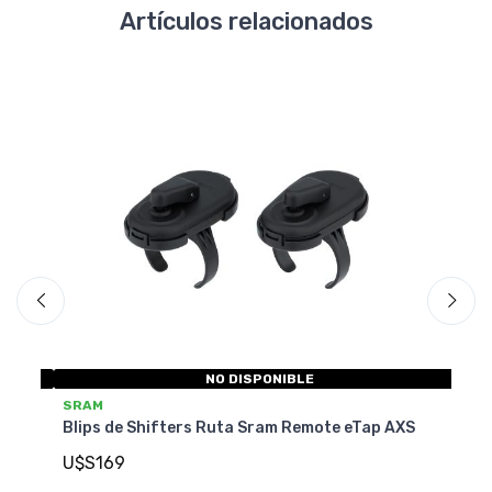
Artículos relacionados
NO DISPONIBLE
NO DISPONI
SRAM
Ruta Sram Remote eTap AXS
Blips de Shifters Ruta Sram
AXS 450mm 11/12v
U$S189