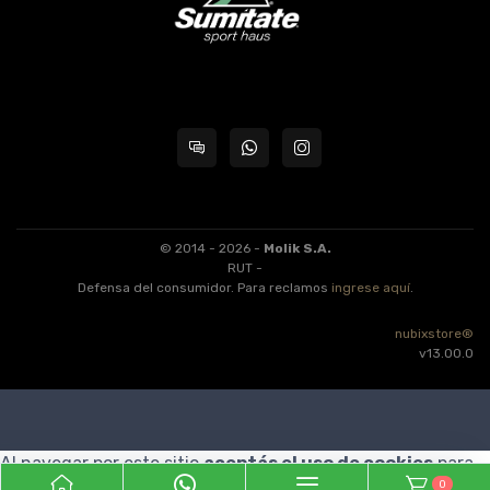
© 2014 - 2026 -
Molik S.A.
RUT -
Defensa del consumidor. Para reclamos
ingrese aquí
.
nubixstore®
v13.00.0
Al navegar por este sitio
aceptás el uso de cookies
para
0