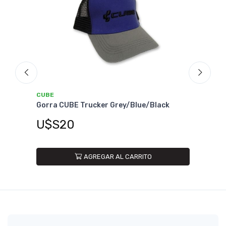
NO DISPONIBLE
CUBE
y/Blue/Black
Gorra CUBE Trucker Sky/Grey/Black
U$S20
CARRITO