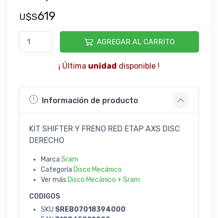
619
U$S
AGREGAR AL CARRITO
¡ Última
unidad
disponible !
Información de producto
KIT SHIFTER Y FRENO RED ETAP AXS DISC
DERECHO
Marca
Sram
Categoría
Disco Mecánico
Ver más
Disco Mecánico + Sram
CODIGOS
SKU
SREB07018394000