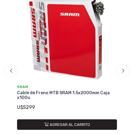
SRAM
de Freno MTB SRAM 1.5x2000mm Caja
Cable de Freno R
U$S9
9
AGREGAR AL CARRITO