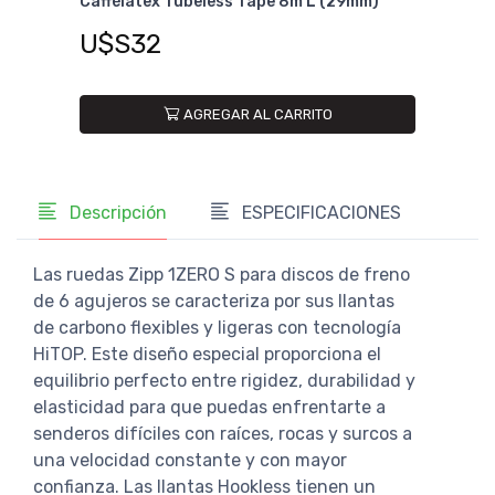
mm)
100/135
9
U$S69
AGREGAR AL CARRITO
Descripción
ESPECIFICACIONES
Las ruedas Zipp 1ZERO S para discos de freno
de 6 agujeros se caracteriza por sus llantas
de carbono flexibles y ligeras con tecnología
HiTOP. Este diseño especial proporciona el
equilibrio perfecto entre rigidez, durabilidad y
elasticidad para que puedas enfrentarte a
senderos difíciles con raíces, rocas y surcos a
una velocidad constante y con mayor
confianza. Las llantas Hookless tienen un