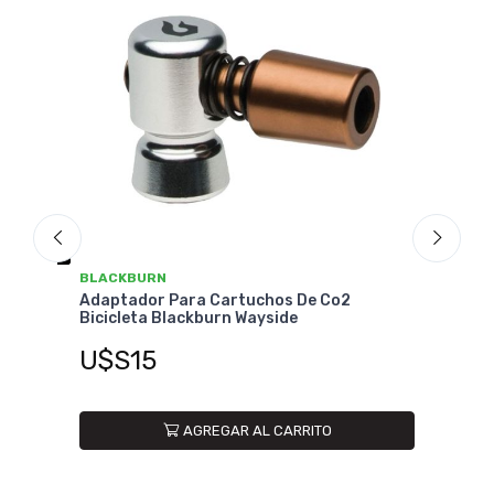
NO DISPONIBL
BLACKBURN
a Cartuchos De Co2
Adaptador Para Cartuchos D
kburn Wayside
Bicicleta Blackburn Wayside 
cartucho)
U$S27
GREGAR AL CARRITO