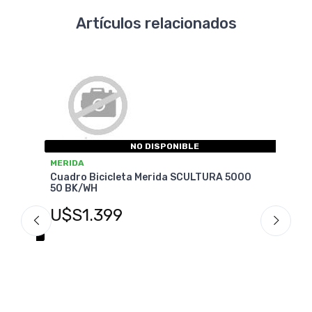
Artículos relacionados
-20%
OFF
LTURA 5000
MERIDA
Cuadro Bicicleta Montaña Aluminio Merida
Big Nine 500
U$S479
U$S599