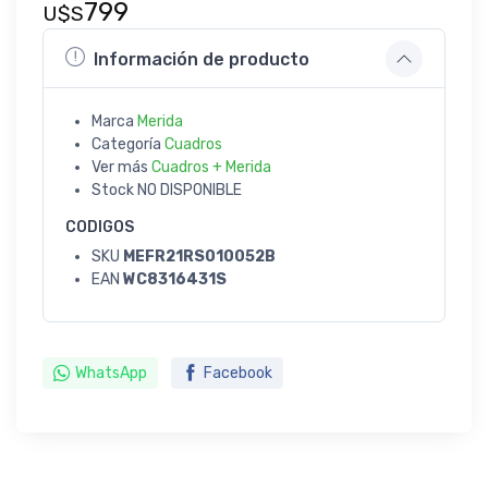
799
U$S
Información de producto
Marca
Merida
Categoría
Cuadros
Ver más
Cuadros + Merida
Stock
NO DISPONIBLE
CODIGOS
SKU
MEFR21RS010052B
EAN
WC8316431S
WhatsApp
Facebook