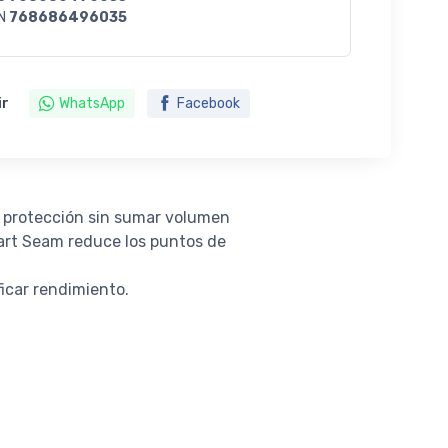
N
768686496035
ir
WhatsApp
Facebook
y protección sin sumar volumen
mart Seam reduce los puntos de
icar rendimiento.