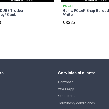
POLAR
 CUBE Trucker
Gorra POLAR Snap Bordad
rey/Black
White
0
U$S25
as
Servicios al cliente
Contacto
WhatsApp
SUBÍ TU CV
Términos y condiciones