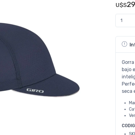
2
U$S
In
Gorra
bajo e
intel
Perfe
seca 
Ma
Ca
Ve
CODI
SK