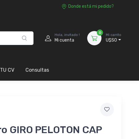
Donde está mi pedido?
0
Hola, invitado !
Mi carrito
Mi cuenta
U$S0
 TU CV
Consultas
ro GIRO PELOTON CAP