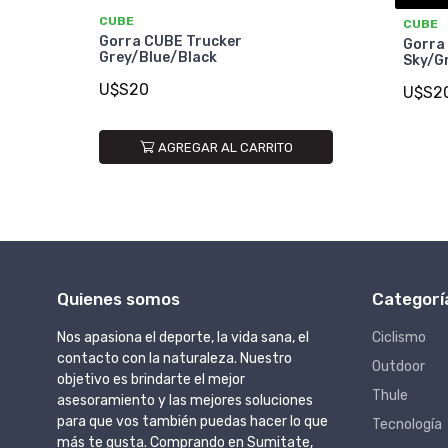
CUBE
CUBE
Gorra CUBE Trucker
Gorra
Grey/Blue/Black
Sky/G
U$S20
U$S2
AGREGAR AL CARRITO
Quienes somos
Categorí
Nos apasiona el deporte, la vida sana, el
Ciclismo
contacto con la naturaleza. Nuestro
Outdoor
objetivo es brindarte el mejor
Thule
asesoramiento y las mejores soluciones
para que vos también puedas hacer lo que
Tecnología
más te gusta. Comprando en Sumitate,