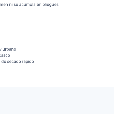
umen ni se acumula en pliegues.
 y urbano
 casco
y de secado rápido