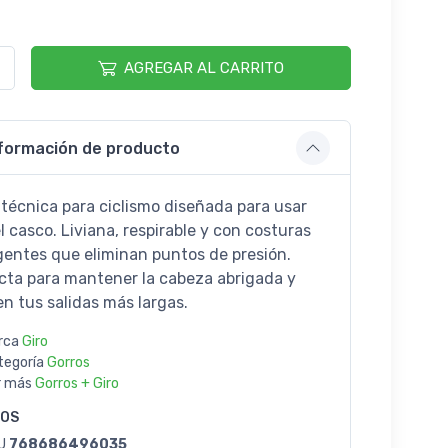
9
AGREGAR AL CARRITO
formación de producto
 técnica para ciclismo diseñada para usar
l casco. Liviana, respirable y con costuras
igentes que eliminan puntos de presión.
cta para mantener la cabeza abrigada y
en tus salidas más largas.
rca
Giro
tegoría
Gorros
r más
Gorros + Giro
GOS
U
768686496035