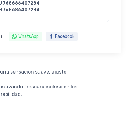
U
768686407284
N
768686407284
ir
WhatsApp
Facebook
 una sensación suave, ajuste
antizando frescura incluso en los
rabilidad.