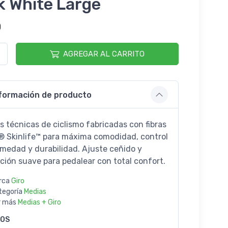
k White Large
0
AGREGAR AL CARRITO
formación de producto
s técnicas de ciclismo fabricadas con fibras
® Skinlife™ para máxima comodidad, control
medad y durabilidad. Ajuste ceñido y
ción suave para pedalear con total confort.
rca
Giro
tegoría
Medias
r más
Medias + Giro
GOS