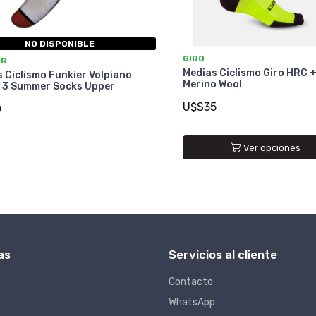
NO DISPONIBLE
GIRO
ER
Medias Ciclismo Giro HRC 
 Ciclismo Funkier Volpiano
Merino Wool
e 3 Summer Socks Upper
U$S35
0
Ver opciones
as
Servicios al cliente
Contacto
WhatsApp