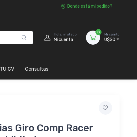
Donde está mi pedido?
0
Hola, invitado !
Mi carrito
Mi cuenta
U$S0
 TU CV
Consultas
ias Giro Comp Racer