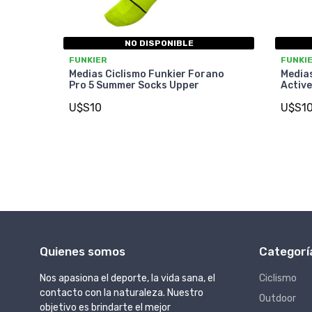
NO DISPONIBLE
FUNKIER
FUNKI
Medias Ciclismo Funkier Forano
Medias
Pro 5 Summer Socks Upper
Activ
U$S10
U$S1
Quienes somos
Categorí
Nos apasiona el deporte, la vida sana, el
Ciclismo
contacto con la naturaleza. Nuestro
Outdoor
objetivo es brindarte el mejor