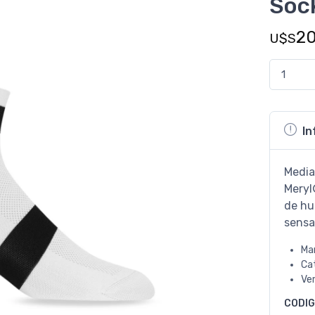
Soc
2
U$S
In
Media
Meryl
de hu
sensa
Ma
Ca
Ve
CODI