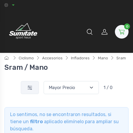
0
Ciclismo
Accesorios
Infladores
Mano
Sram
Sram / Mano
1 / 0
Lo sentimos, no se encontraron resultados, si
tiene un
filtro
aplicado elimínelo para ampliar su
búsqueda.