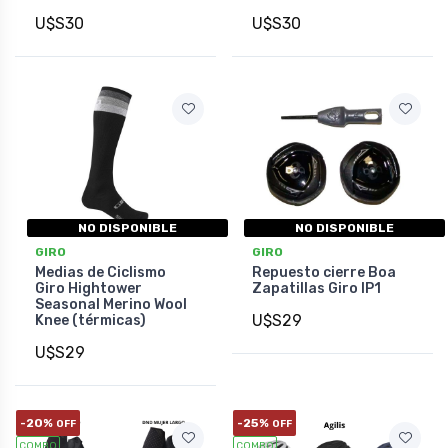
U$S30
U$S30
NO DISPONIBLE
NO DISPONIBLE
GIRO
GIRO
Medias de Ciclismo
Repuesto cierre Boa
Giro Hightower
Zapatillas Giro IP1
Seasonal Merino Wool
U$S29
Knee (térmicas)
U$S29
-20%
-25%
OFF
OFF
COMBO
COMBO