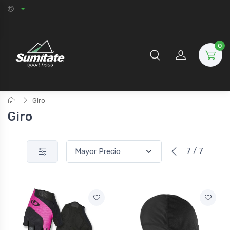
0
Giro
Giro
7 / 7