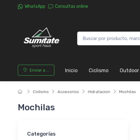
WhatsApp
Consultas online
Inicio
Ciclismo
Outdoor
Enviar a ...
Ciclismo
Accesorios
Hidratacion
Mochilas
Mochilas
Categorías