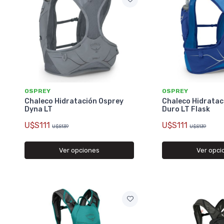
OSPREY
OSPREY
Chaleco Hidratación Osprey
Chaleco Hidratac
Dyna LT
Duro LT Flask
U$S111
U$S111
U$S139
U$S139
Ver opciones
Ver opci