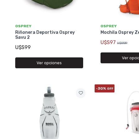
OSPREY
OSPREY
Riñonera Deportiva Osprey
Mochila Osprey Z
Savu 2
U$S97
U$S139
U$S99
Ver opci
Ver opciones
-30%
OFF