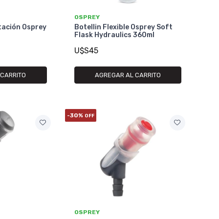
OSPREY
tación Osprey
Botellin Flexible Osprey Soft
Flask Hydraulics 360ml
U$S45
 CARRITO
AGREGAR AL CARRITO
-30%
OFF
OSPREY