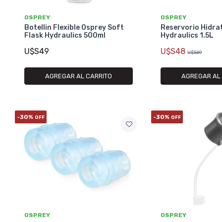
OSPREY
OSPREY
Botellin Flexible Osprey Soft
Reservorio Hidra
Flask Hydraulics 500ml
Hydraulics 1.5L
U$S49
U$S48
U$S69
AGREGAR AL CARRITO
AGREGAR AL
-30%
-30%
OFF
OFF
OSPREY
OSPREY