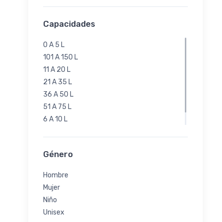
Capacidades
0 A 5 L
101 A 150 L
11 A 20 L
21 A 35 L
36 A 50 L
51 A 75 L
6 A 10 L
76 A 100 L
Género
Hombre
Mujer
Niño
Unisex