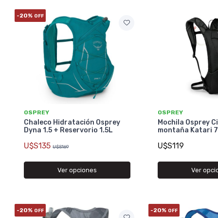
-20%
OFF
OSPREY
OSPREY
Chaleco Hidratación Osprey
Mochila Osprey Ci
Dyna 1.5 + Reservorio 1.5L
montaña Katari 
U$S135
U$S119
U$S169
Ver opciones
Ver opci
-20%
-20%
OFF
OFF