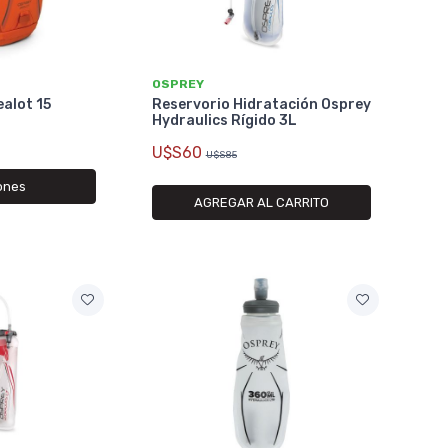
OSPREY
ealot 15
Reservorio Hidratación Osprey
Hydraulics Rígido 3L
U$S60
U$S85
ones
AGREGAR AL CARRITO