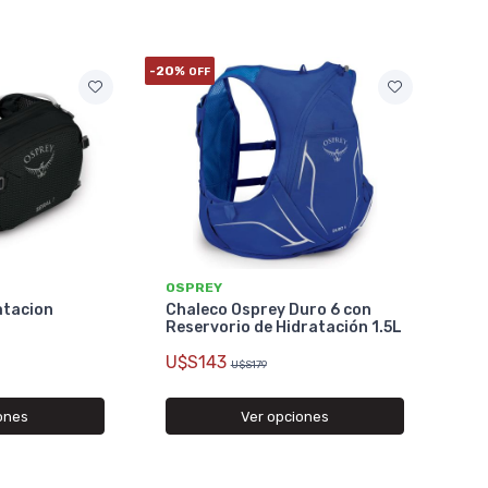
-20%
OFF
OSPREY
atacion
Chaleco Osprey Duro 6 con
Reservorio de Hidratación 1.5L
U$S143
U$S179
ones
Ver opciones