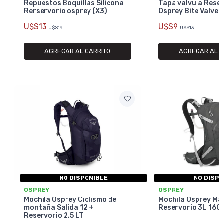
Repuestos Boquillas Silicona
Tapa valvula Res
Rerservorio osprey (X3)
Osprey Bite Valve
U$S13
U$S9
U$S19
U$S13
AGREGAR AL CARRITO
AGREGAR AL
NO DISPONIBLE
NO DIS
OSPREY
OSPREY
Mochila Osprey Ciclismo de
Mochila Osprey M
montaña Salida 12 +
Reservorio 3L 1
Reservorio 2.5 LT