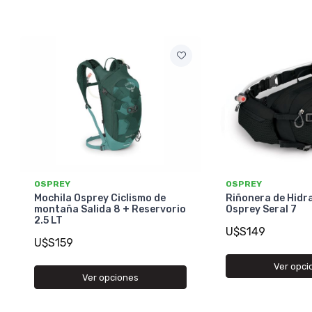
OSPREY
OSPREY
Mochila Osprey Ciclismo de
Riñonera de Hidr
montaña Salida 8 + Reservorio
Osprey Seral 7
2.5 LT
U$S149
U$S159
Ver opci
Ver opciones