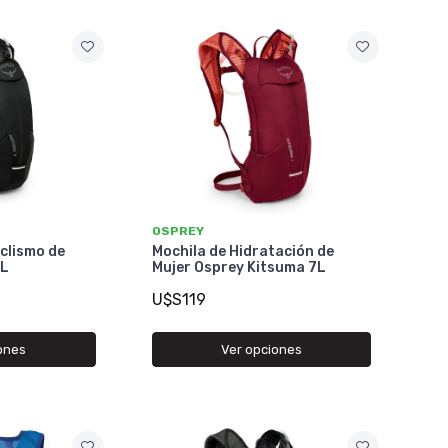
OSPREY
clismo de
Mochila de Hidratación de
7L
Mujer Osprey Kitsuma 7L
U$S119
ones
Ver opciones