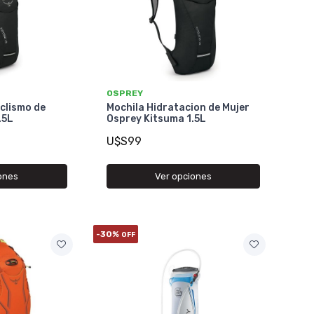
OSPREY
clismo de
Mochila Hidratacion de Mujer
.5L
Osprey Kitsuma 1.5L
U$S99
ones
Ver opciones
-30%
OFF