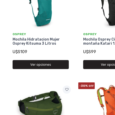
OSPREY
OSPREY
Mochila Hidratacion Mujer
Mochila Osprey Ci
Osprey Kitsuma 3 Litros
montaña Katari 1
U$S109
U$S99
Ver opciones
Ver opci
-30%
OFF