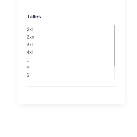
Talles
2xl
2xs
3xl
4xl
L
M
S
Xl
Xs