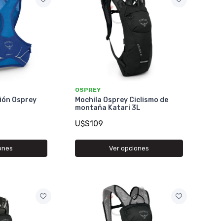
OSPREY
ión Osprey
Mochila Osprey Ciclismo de
montaña Katari 3L
U$S109
ones
Ver opciones