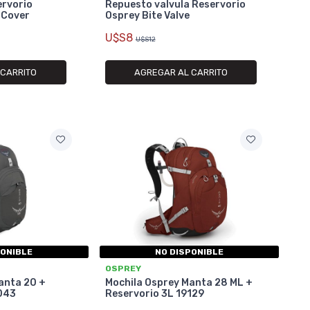
ervorio
Repuesto valvula Reservorio
 Cover
Osprey Bite Valve
U$S8
U$S12
 CARRITO
AGREGAR AL CARRITO
PONIBLE
NO DISPONIBLE
OSPREY
anta 20 +
Mochila Osprey Manta 28 ML +
6043
Reservorio 3L 19129