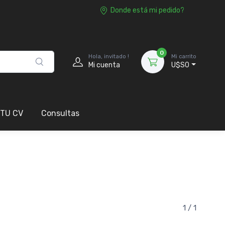
Donde está mi pedido?
0
Hola, invitado !
Mi carrito
Mi cuenta
U$S0
 TU CV
Consultas
1 / 1