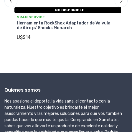
NO DISPONIBLE
SRAM SERVICE
SR
(5
Herramienta RockShox Adaptador de Valvula
He
de Aire p/ Shocks Monarch
de
U$S14
U
Quienes somos
Nos apasiona el deporte, la vida sana, el contacto con la
naturaleza. Nuestro objetivo es brindarte el mejor
asesoramiento y las mejores soluciones para que vos también
puedas hacer lo que más te gusta. Comprando en Sumitate,
sabes que vas a llevarte un producto de excelente calidad y