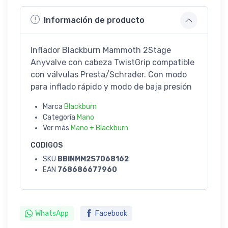
Información de producto
Inflador Blackburn Mammoth 2Stage
Anyvalve con cabeza TwistGrip compatible
con válvulas Presta/Schrader. Con modo
para inflado rápido y modo de baja presión
Marca
Blackburn
Categoría
Mano
Ver más
Mano + Blackburn
CODIGOS
SKU
BBINMM2S7068162
EAN
768686677960
WhatsApp
Facebook