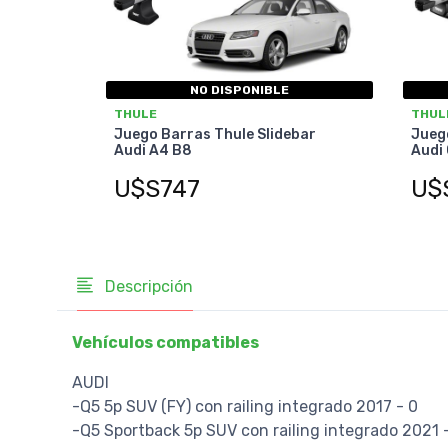
NO DISPONIBLE
THULE
THUL
Juego Barras Thule Slidebar
Juego
Audi A4 B8
Audi
U$S747
U$
Descripción
Vehículos compatibles
AUDI
-Q5 5p SUV (FY) con railing integrado 2017 - 0
-Q5 Sportback 5p SUV con railing integrado 2021 