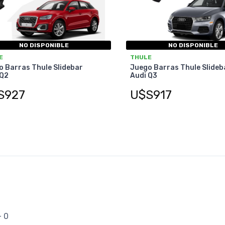
NO DISPONIBLE
NO DISPONIBLE
E
THULE
 Barras Thule Slidebar
Juego Barras Thule Slideb
 Q2
Audi Q3
S927
U$S917
- 0