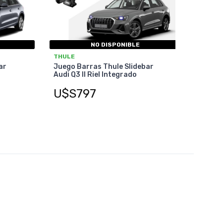
NO DISPONIBLE
THULE
ar
Juego Barras Thule Slidebar
Audi Q3 II Riel Integrado
U$S797