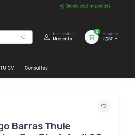
Donde está mi pedido?
0
Hola, invitado !
Mi carrito
Mi cuenta
U$S0
 TU CV
Consultas
go Barras Thule