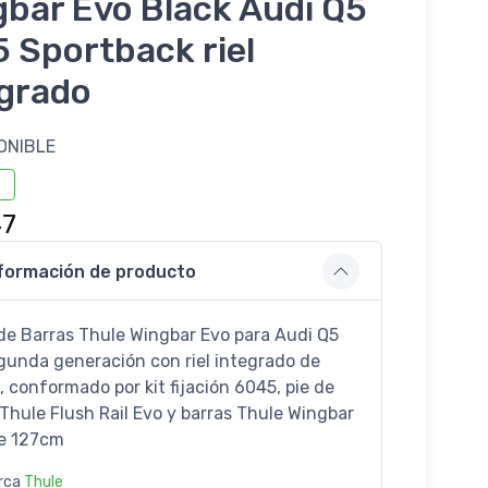
bar Evo Black Audi Q5
5 Sportback riel
egrado
ONIBLE
47
formación de producto
de Barras Thule Wingbar Evo para Audi Q5
gunda generación con riel integrado de
, conformado por kit fijación 6045, pie de
 Thule Flush Rail Evo y barras Thule Wingbar
e 127cm
rca
Thule