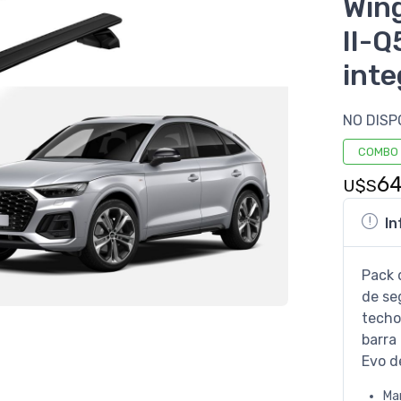
Wing
II-Q
int
NO DISP
COMBO
6
U$S
In
Pack 
de se
techo
barra
Evo d
Ma