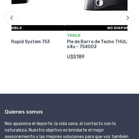
NO DISPONIBLE
T
THULE
Pi
3
Pie de Barra de Techo THULE Rapid System 754
x4u - 754002
U
U$S189
Quienes somos
Nos apasiona el deporte, la vida sana, el contacto con la
naturaleza. Nuestro objetivo es brindarte el mejor
asesoramiento y las mejores soluciones para que vos también