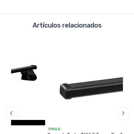
Artículos relacionados
THULE
T