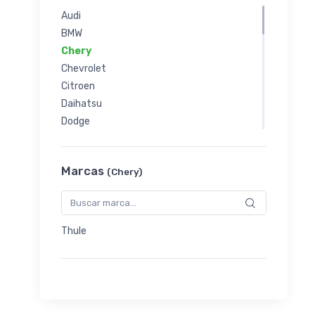
Audi
BMW
Chery
Chevrolet
Citroen
Daihatsu
Dodge
Fiat
Ford
Marcas
(Chery)
Haval
Honda
Hyundai
Jac
Thule
Jeep
Kia
Lada
Land Rover
Mazda