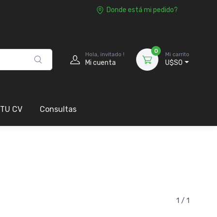
Donde está mi pedido?
0
Hola, invitado !
Mi carrito
Mi cuenta
U$S0
 TU CV
Consultas
1 / 1