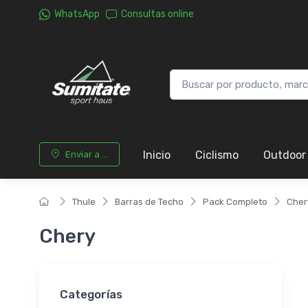
WhatsApp
Consultas online
Inicio
Ciclismo
Outdoor
Enviar a ...
Thule
Barras de Techo
Pack Completo
Cher
Chery
Categorías