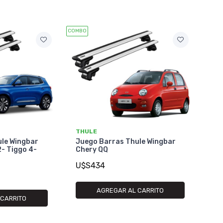
COMBO
THULE
ule Wingbar
Juego Barras Thule Wingbar
2- Tiggo 4-
Chery QQ
U$S434
AGREGAR AL CARRITO
 CARRITO