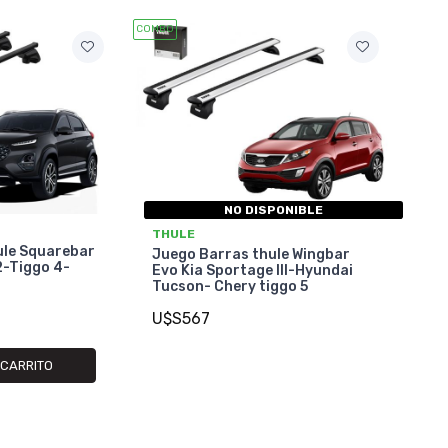
COMBO
NO DISPONIBLE
THULE
ule Squarebar
Juego Barras thule Wingbar
2-Tiggo 4-
Evo Kia Sportage III-Hyundai
Tucson- Chery tiggo 5
U$S567
 CARRITO