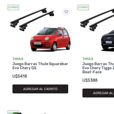
COMBO
COMBO
THULE
THULE
Juego Barras Thule Squarebar
Juego Barras Th
Evo Chery QQ
Evo Chery Tiggo 
Beat-Face
U$S418
U$S388
AGREGAR AL CARRITO
AGREGAR AL
COMBO