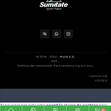
© 2014 - 2026 -
Molik S.A.
RUT -
Defensa del consumidor. Para reclamos
ingrese aquí
.
nubixstore®
v13.00.0
Al navegar por este sitio
aceptás el uso de cookies
para
0