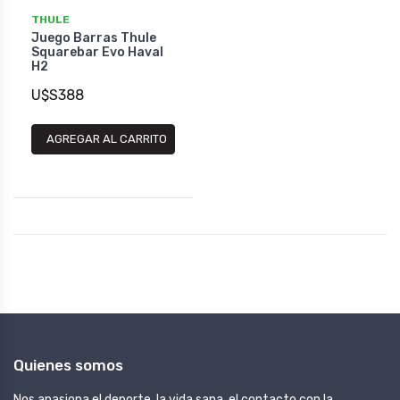
THULE
Juego Barras Thule
Squarebar Evo Haval
H2
U$S388
AGREGAR AL CARRITO
Quienes somos
Nos apasiona el deporte, la vida sana, el contacto con la