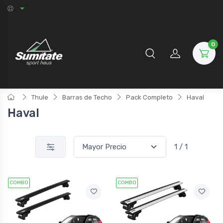
0
Thule
Barras de Techo
Pack Completo
Haval
Haval
1 / 1
COMBO
COMBO