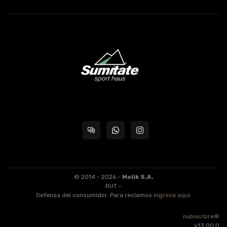
© 2014 - 2026 -
Molik S.A.
RUT -
Defensa del consumidor. Para reclamos
ingrese aquí
.
nubixstore®
v13.00.0