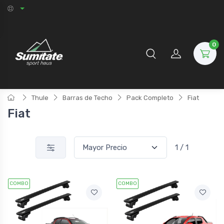
0
Thule
Barras de Techo
Pack Completo
Fiat
Fiat
1 / 1
COMBO
COMBO